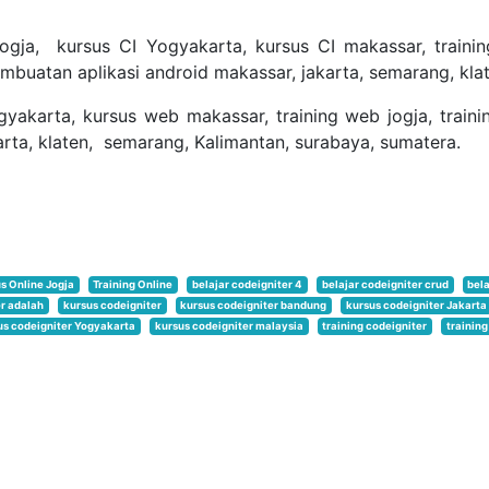
ogja, kursus CI Yogyakarta, kursus CI makassar, training
embuatan aplikasi android makassar, jakarta, semarang, kla
yakarta, kursus web makassar, training web jogja, trai
rta, klaten, semarang, Kalimantan, surabaya, sumatera.
s Online Jogja
Training Online
belajar codeigniter 4
belajar codeigniter crud
bela
r adalah
kursus codeigniter
kursus codeigniter bandung
kursus codeigniter Jakarta
us codeigniter Yogyakarta
kursus codeigniter malaysia
training codeigniter
training