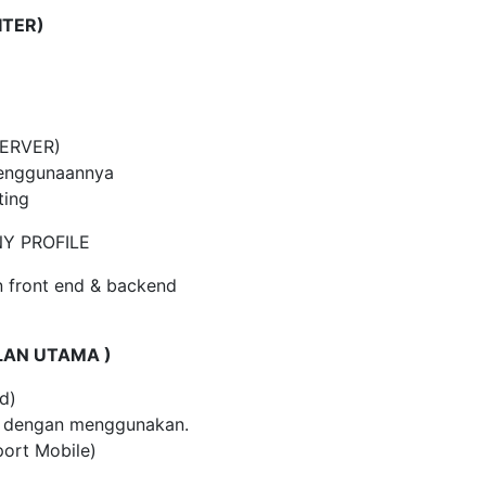
TER)
SERVER)
enggunaannya
ting
Y PROFILE
 front end & backend
LAN UTAMA )
d)
te dengan menggunakan.
port Mobile)