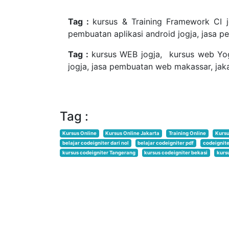
Tag :
kursus & Training Framework CI j
pembuatan aplikasi android jogja, jasa p
Tag :
kursus WEB jogja, kursus web Yog
jogja, jasa pembuatan web makassar, jaka
Tag :
Kursus Online
Kursus Online Jakarta
Training Online
Kursu
belajar codeigniter dari nol
belajar codeigniter pdf
codeignite
kursus codeigniter Tangerang
kursus codeigniter bekasi
kurs