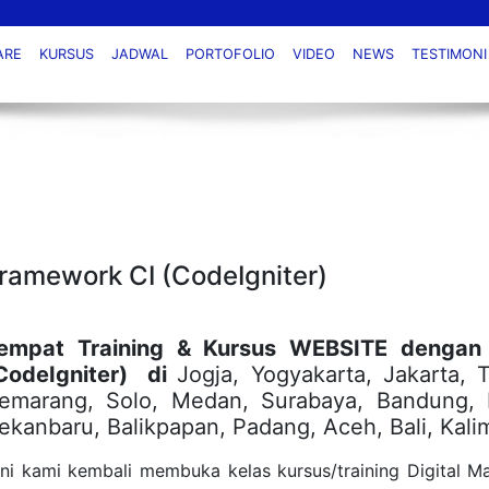
ARE
KURSUS
JADWAL
PORTOFOLIO
VIDEO
NEWS
TESTIMONI
ramework CI (CodeIgniter)
empat Training & Kursus WEBSITE denga
CodeIgniter) di
Jogja, Yogyakarta, Jakarta,
emarang, Solo, Medan, Surabaya, Bandung,
ekanbaru, Balikpapan, Padang, Aceh, Bali, Kal
ini kami kembali membuka kelas kursus/training Digital M