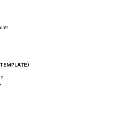
ller
 TEMPLATE)
in
e