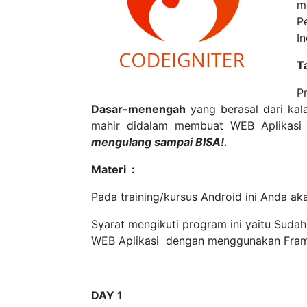
m
P
In
T
P
Dasar-menengah
yang berasal dari kal
mahir didalam membuat WEB Aplikas
mengulang sampai BISA!.
Materi :
Pada training/kursus Android ini Anda 
Syarat mengikuti program ini yaitu Suda
WEB Aplikasi dengan menggunakan Framew
DAY 1