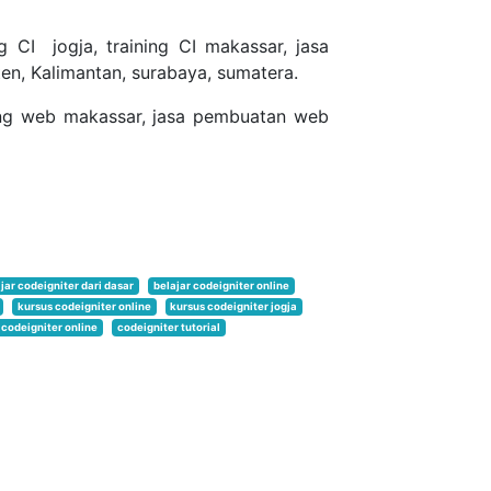
 CI jogja, training CI makassar, jasa
ten, Kalimantan, surabaya, sumatera.
ning web makassar, jasa pembuatan web
jar codeigniter dari dasar
belajar codeigniter online
kursus codeigniter online
kursus codeigniter jogja
 codeigniter online
codeigniter tutorial