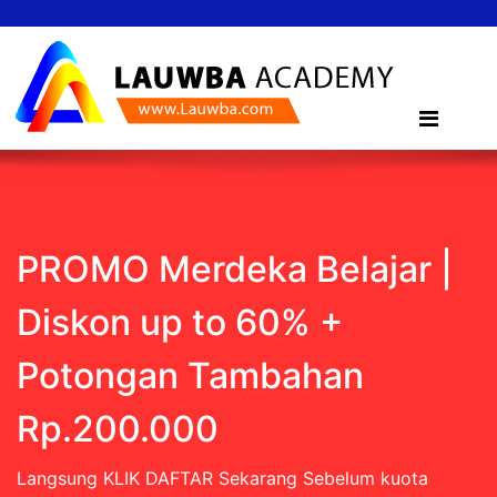
PROMO Merdeka Belajar |
Diskon up to 60% +
Potongan Tambahan
Rp.200.000
Langsung KLIK DAFTAR Sekarang Sebelum kuota