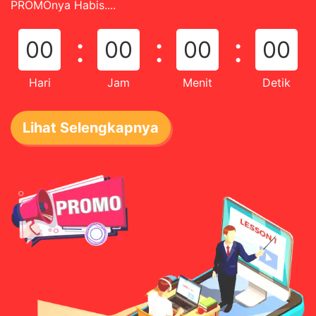
PROMOnya Habis....
:
:
:
00
00
00
00
Hari
Jam
Menit
Detik
Lihat Selengkapnya